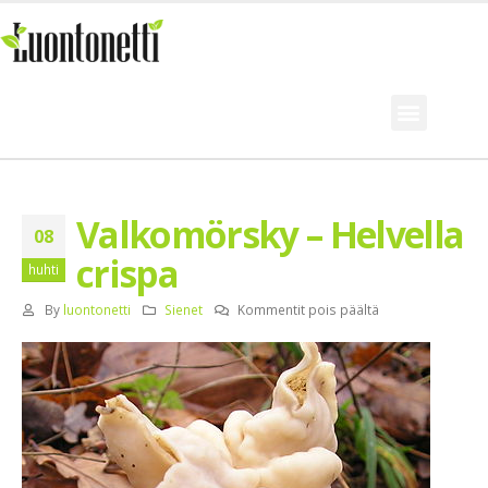
Valkomörsky – Helvella
08
crispa
huhti
By
luontonetti
Sienet
Kommentit pois päältä