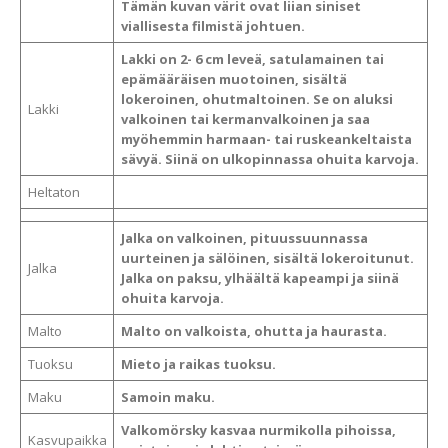
Tämän kuvan värit ovat liian siniset
viallisesta filmistä johtuen.
Lakki on 2- 6 cm leveä, satulamainen tai
epämääräisen muotoinen, sisältä
lokeroinen, ohutmaltoinen. Se on aluksi
Lakki
valkoinen tai kermanvalkoinen ja saa
myöhemmin harmaan- tai ruskeankeltaista
sävyä. Siinä on ulkopinnassa ohuita karvoja.
Heltaton
Jalka on valkoinen, pituussuunnassa
uurteinen ja sälöinen, sisältä lokeroitunut.
Jalka
Jalka on paksu, ylhäältä kapeampi ja siinä
ohuita karvoja.
Malto
Malto on valkoista, ohutta ja haurasta.
Tuoksu
Mieto ja raikas tuoksu.
Maku
Samoin maku.
Valkomörsky kasvaa nurmikolla pihoissa,
Kasvupaikka