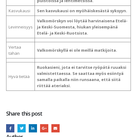
puistoissa ja lehtimetsissä.
Kasvukausi
Sen kasvukausi on myöhäiskesästä syksyyn.
Valkomörskyn voi löytää harvinaisena Etelä-
Levinneisyys
ja Keski-Suomesta, hiukan yleisempänä
Etelä- ja Keski-Ruotsista.
Vertaa
Valkomörskyllä ei ole meillä matkijoita.
tähän
Ruokasieni, jota ei tarvitse ryöpätä ruuaksi
valmistettaessa. Se saattaa myös esiintyä
Hyvä tietää
samalla paikalla niin runsaana, että siitä
riittää ateriaksi.
Share this post
Author