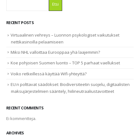
Etsi
RECENT POSTS
Virtuaalinen vehreys – Luonnon psykologiset vaikutukset
nettikasinoilla pelaamiseen
Miksi NHL valloittaa Eurooppaa yhä laajemmin?
Koe pohjoisen Suomen luonto – TOP 5 parhaat vaellukset
Voiko retkeillessä käyttää Wifi-yhteyttä?
EU:n polttavat säädökset: Biodiversiteetin suojelu, digitaalisten
maksujärjestelmien sääntely, hiilineutraaliustavoitteet
RECENT COMMENTS
Ei kommentteja.
ARCHIVES