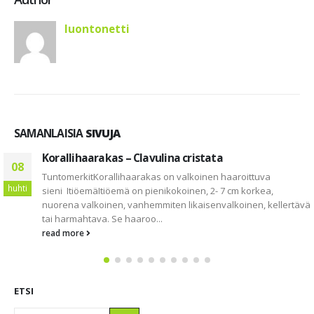
luontonetti
SAMANLAISIA
SIVUJA
Korallihaarakas – Clavulina cristata
08
TuntomerkitKorallihaarakas on valkoinen haaroittuva
huhti
sieni ItiöemäItiöemä on pienikokoinen, 2- 7 cm korkea,
nuorena valkoinen, vanhemmiten likaisenvalkoinen, kellertävä
tai harmahtava. Se haaroo...
read more
ETSI