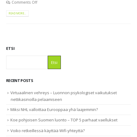
Comments Off
READ MORE...
ETSI
Etsi
RECENT POSTS
Virtuaalinen vehreys – Luonnon psykologiset vaikutukset
nettikasinoilla pelaamiseen
Miksi NHL valloittaa Eurooppaa yhä laajemmin?
Koe pohjoisen Suomen luonto – TOP 5 parhaat vaellukset
Voiko retkeillessä käyttää Wifi-yhteyttä?