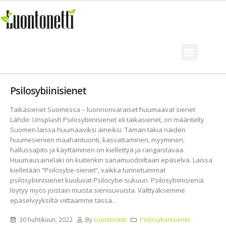
Psilosybiinisienet
Taikasienet Suomessa – luonnonvaraiset huumaavat sienet
Lähde: Unsplash Psilosybiinisienet eli taikasienet, on määritelty
Suomen laissa huumaaviksi aineiksi. Tämän takia näiden
huumesienien maahantuonti, kasvattaminen, myyminen,
hallussapito ja käyttäminen on kiellettyä ja rangaistavaa.
Huumausainelaki on kuitenkin sanamuodoiltaan epäselvä. Laissa
kielletään ”Psilosybe-sienet”, vaikka tunnetuimmat
psilosybiinisienet kuuluvat Psilocybe-sukuun. Psilosybiinisieniä
löytyy myös joistain muista sienisuvuista. Välttyäksemme
epäselvyyksiltä viittaamme tässä...
30 huhtikuun, 2022
By
Luontonetti
Psilosybiinisienet