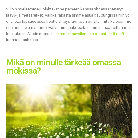
Silloin mieleemme juolahtavat ne perheen kanssa yhdessä vietetyt
laavu- ja metsäretket. Vaikka rakastaisimme asua kaupungissa niin voi
olla, että lapsuudessa koettu yhteys luontoon on sitä, mitä kaipaamme
enemmän elämäämme. Haluamme pakopaikan, oman maadoittumisen
keskuksen. Silloin monesti
alamme haaveilemaan omasta mökistä
luonnon rauhassa.
Mikä on minulle tärkeää omassa
mökissä?