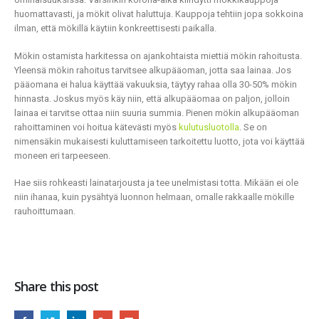
huomattavasti, ja mökit olivat haluttuja. Kauppoja tehtiin jopa sokkoina
ilman, että mökillä käytiin konkreettisesti paikalla.
Mökin ostamista harkitessa on ajankohtaista miettiä mökin rahoitusta.
Yleensä mökin rahoitus tarvitsee alkupääoman, jotta saa lainaa. Jos
pääomana ei halua käyttää vakuuksia, täytyy rahaa olla 30-50% mökin
hinnasta. Joskus myös käy niin, että alkupääomaa on paljon, jolloin
lainaa ei tarvitse ottaa niin suuria summia. Pienen mökin alkupääoman
rahoittaminen voi hoitua kätevästi myös
kulutusluotolla
. Se on
nimensäkin mukaisesti kuluttamiseen tarkoitettu luotto, jota voi käyttää
moneen eri tarpeeseen.
Hae siis rohkeasti lainatarjousta ja tee unelmistasi totta. Mikään ei ole
niin ihanaa, kuin pysähtyä luonnon helmaan, omalle rakkaalle mökille
rauhoittumaan.
Share this post