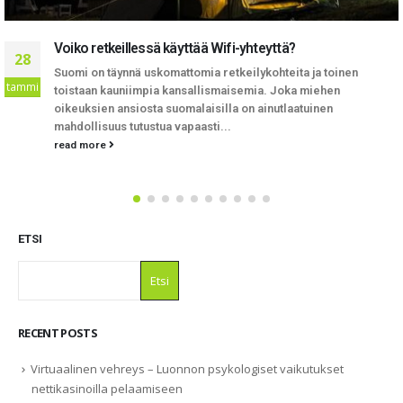
Virtuaalinen vehreys – Luonnon psykologiset vaik
23
nettikasinoilla pelaamiseen
en
touko
Nykypäivän rahapelimaailmasta löytyy tuhansia kasinoita
kaikki tarjoavat hieman erilaista viihdettä erinäköisissä
ympäristöissä. Osa suosii futuristisia teemoja, osa autoja
read more
ETSI
Etsi
RECENT POSTS
Virtuaalinen vehreys – Luonnon psykologiset vaikutukset
nettikasinoilla pelaamiseen