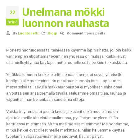
Unelmana mökki
22
luonnon rauhasta
heinä
By
Luontonetti
Blogi
Kommentit pois päältä
Monesti nuoruudessa tai teini-iässä käymme läpi vaihetta, jolloin kaikki
vanhempien ehdottama tekeminen yhdessä on mälsää. Kaikki eivät
sitä mielleyhtymää käy läpi, mutta monelle se tulee kuin taikaiskusta.
Yhtäkkiä luonnon keskelle telttailemaan meno tai suvun yhteiselle
kesäpaikalle meneminen on maailman huonoin idea. Lapsuuden
metsäretkiä tai laavulla makkaranpaistoa ei myöskään ehkä osaa
arvostaa sen ansaitsemalla tavalla. Haluamme omaa tilaa, rauhaa ja
vapautta ilman kenenkään sanelemia ehtoja.
Vaikka käymme läpi pientä kriisiä ja kaverit sekä muu elämä on
ajoittain meille tärkeintä maailmassa, pysähdymme yleensä iän
karttuessa miettimään. Mutta mitä me siis mietimme? Me pohdimme,
mitkä hetket ovat olleet meille merkittäviä. Mihin haluamme käyttää
työelämän vapaapäivinä meille suotavat, kauniit päivät.