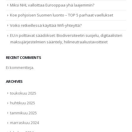
Miksi NHL valloittaa Eurooppaa yhä laajemmin?
Koe pohjoisen Suomen luonto – TOP 5 parhaat vaellukset
Voiko retkeillessä käyttää Wifi-yhteyttä?
EU:n polttavat säädökset: Biodiversiteetin suojelu, digitaalisten
maksujärjestelmien sääntely, hiilineutraaliustavoitteet
RECENT COMMENTS
Ei kommentteja.
ARCHIVES
toukokuu 2025
huhtikuu 2025
tammikuu 2025
marraskuu 2024