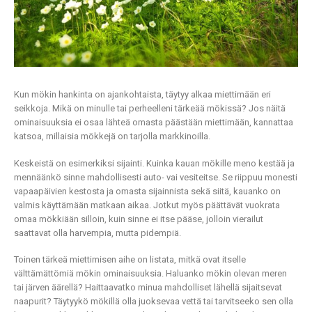
Kun mökin hankinta on ajankohtaista, täytyy alkaa miettimään eri
seikkoja. Mikä on minulle tai perheelleni tärkeää mökissä? Jos näitä
ominaisuuksia ei osaa lähteä omasta päästään miettimään, kannattaa
katsoa, millaisia mökkejä on tarjolla markkinoilla.
Keskeistä on esimerkiksi sijainti. Kuinka kauan mökille meno kestää ja
mennäänkö sinne mahdollisesti auto- vai vesiteitse. Se riippuu monesti
vapaapäivien kestosta ja omasta sijainnista sekä siitä, kauanko on
valmis käyttämään matkaan aikaa. Jotkut myös päättävät vuokrata
omaa mökkiään silloin, kuin sinne ei itse pääse, jolloin vierailut
saattavat olla harvempia, mutta pidempiä.
Toinen tärkeä miettimisen aihe on listata, mitkä ovat itselle
välttämättömiä mökin ominaisuuksia. Haluanko mökin olevan meren
tai järven äärellä? Haittaavatko minua mahdolliset lähellä sijaitsevat
naapurit? Täytyykö mökillä olla juoksevaa vettä tai tarvitseeko sen olla