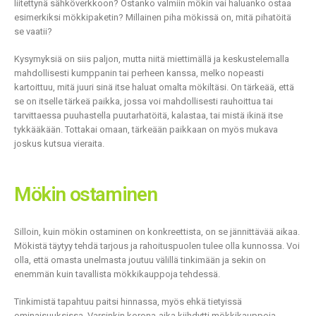
liitettynä sähköverkkoon? Ostanko valmiin mökin vai haluanko ostaa
esimerkiksi mökkipaketin? Millainen piha mökissä on, mitä pihatöitä
se vaatii?
Kysymyksiä on siis paljon, mutta niitä miettimällä ja keskustelemalla
mahdollisesti kumppanin tai perheen kanssa, melko nopeasti
kartoittuu, mitä juuri sinä itse haluat omalta mökiltäsi. On tärkeää, että
se on itselle tärkeä paikka, jossa voi mahdollisesti rauhoittua tai
tarvittaessa puuhastella puutarhatöitä, kalastaa, tai mistä ikinä itse
tykkääkään. Tottakai omaan, tärkeään paikkaan on myös mukava
joskus kutsua vieraita.
Mökin ostaminen
Silloin, kuin mökin ostaminen on konkreettista, on se jännittävää aikaa.
Mökistä täytyy tehdä tarjous ja rahoituspuolen tulee olla kunnossa. Voi
olla, että omasta unelmasta joutuu välillä tinkimään ja sekin on
enemmän kuin tavallista mökkikauppoja tehdessä.
Tinkimistä tapahtuu paitsi hinnassa, myös ehkä tietyissä
ominaisuuksissa. Varsinkin korona-aika kiihdytti mökkikauppoja