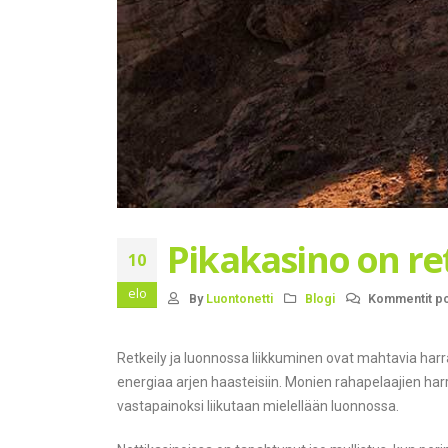
Pikakasino on re
10
elo
By
Luontonetti
Blogi
Kommentit po
Retkeily ja luonnossa liikkuminen ovat mahtavia harr
energiaa arjen haasteisiin. Monien rahapelaajien har
vastapainoksi liikutaan mielellään luonnossa.