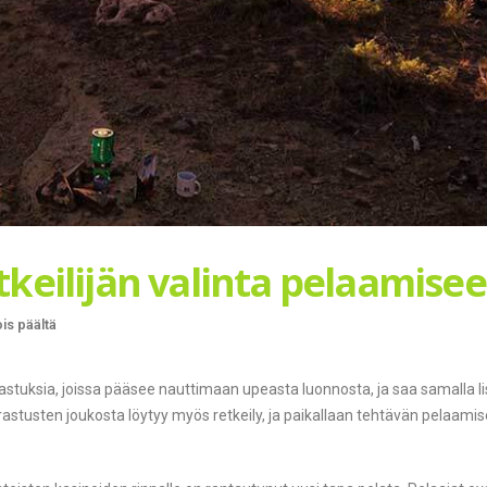
tkeilijän valinta pelaamise
is päältä
astuksia, joissa pääsee nauttimaan upeasta luonnosta, ja saa samalla l
rastusten joukosta löytyy myös retkeily, ja paikallaan tehtävän pelaami