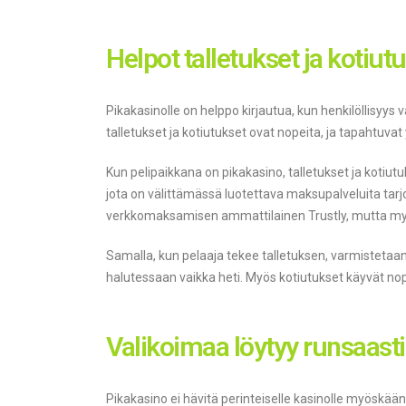
Helpot talletukset ja kotiut
Pikakasinolle on helppo kirjautua, kun henkilöllisyy
talletukset ja kotiutukset ovat nopeita, ja tapahtuva
Kun pelipaikkana on pikakasino, talletukset ja kotiut
jota on välittämässä luotettava maksupalveluita tar
verkkomaksamisen ammattilainen Trustly, mutta myös 
Samalla, kun pelaaja tekee talletuksen, varmistetaan he
halutessaan vaikka heti. Myös kotiutukset käyvät 
Valikoimaa löytyy runsaasti
Pikakasino ei hävitä perinteiselle kasinolle myöskään p