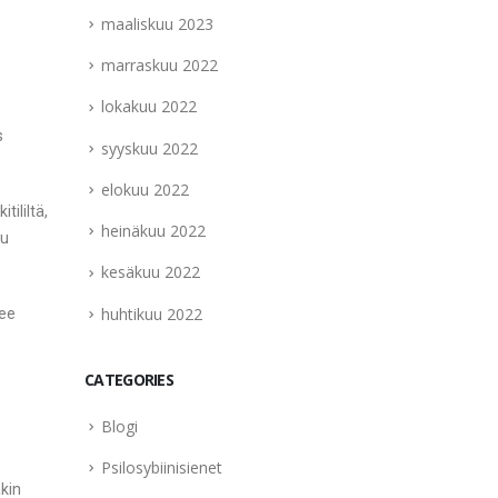
maaliskuu 2023
marraskuu 2022
lokakuu 2022
s
syyskuu 2022
elokuu 2022
ililtä,
heinäkuu 2022
tu
kesäkuu 2022
huhtikuu 2022
see
CATEGORIES
Blogi
Psilosybiinisienet
akin