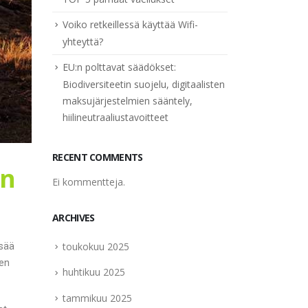
Voiko retkeillessä käyttää Wifi-
yhteyttä?
EU:n polttavat säädökset:
Biodiversiteetin suojelu, digitaalisten
maksujärjestelmien sääntely,
hiilineutraaliustavoitteet
RECENT COMMENTS
en
Ei kommentteja.
ARCHIVES
toukokuu 2025
isää
sen
huhtikuu 2025
tammikuu 2025