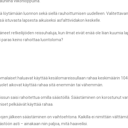
auniina viikonloppuina.
ä löytämään luonnon sekä siellä rauhoittumisen uudelleen. Valitettava
istuvasta lapsesta aikuiseksi asfalttiviidakon keskelle.
neet retkeilijöiden reissuhaluja, kun ilmat eivät enää ole liian kuumia l
isi paras keino rahoittaa luontoloma?
suomalaiset haluavat käyttää kesälomareissullaan rahaa keskimäärin 10
is puolet aikovat käyttää rahaa sitä enemmän tai vähemmän.
issun saisi rahoitettua omilla säästöillä. Säästäminen on korostunut var
hmiset pelkäävät käyttää rahaa.
nojen jälkeen säästäminen on vaihtoehtona. Kaikilla ei nimittäin välttämä
ästöön asti – ainakaan niin paljoa, mitä haaveilisi.