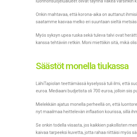
luonnonsuojelualueet olivat täynnä väkeä varsinkin k
Onkin mahtavaa, että korona-aika on auttanut ihmisi
saatamme kasvaa melko eri suuntaan sieltä metsässä 
Myös syksyn upea ruska sekä tuleva talvi ovat herättä
kanssa tehtäviin retkiin. Moni miettiikin sitä, mikä ol
Säästöt monella tiukassa
LähiTapiolan teettämässä kyselyssä tuli ilmi, että 
euroa. Mediaani budjetista oli 700 euroa, jolloin si
Mielekkäin ajatus monella perheellä on, että luontore
nyt maailmaa heittelevän inflaation kourissa, sillä i
Se onkin todella viisasta, jos kaikkien pakollisten me
kaivaa tarpeeksi kuvetta, jotta rahaa riittäisi myös sä