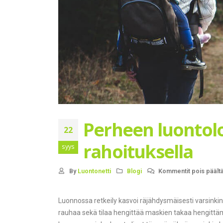
Perheen luontolo
22
rahoituksella
syys
By
Luontonetti
Blogi
Kommentit pois päält
Luonnossa retkeily kasvoi räjähdysmäisesti varsinkin 
rauhaa sekä tilaa hengittää maskien takaa hengittäm