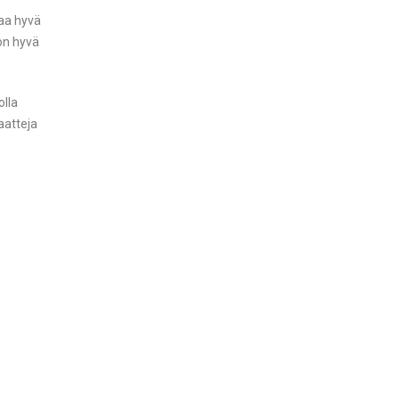
haa hyvä
 on hyvä
olla
aatteja