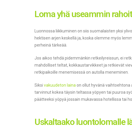
Loma yhä useammin rahoit
Luonnossa liikkuminen on siis suomalaisten yksi yli
hektisen arjen keskellä ja, koska olemme myös lemm
perheinä tärkeää.
Jos aikoo tehdä pidemmänkin retkeilyreissun, ei retkeil
mahdolliset teltat, kokkaustarvikkeet ja retkievät vi
retkipaikoille menemisessä on autolla meneminen.
Siksi
vakuudeton laina
on ollut hyvänä vaihtoehtona a
tarvinnut kokea täysin teltassa yöpyen tai puuroa syö
päätteeksi yöpyä jossain mukavassa hotellissa tai ho
Uskaltaako luontolomalle lä