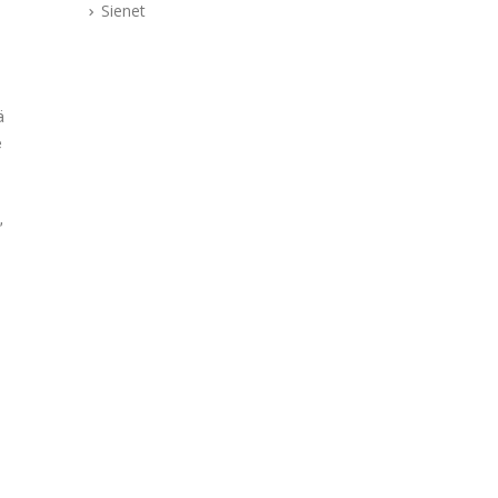
Sienet
ä
e
,