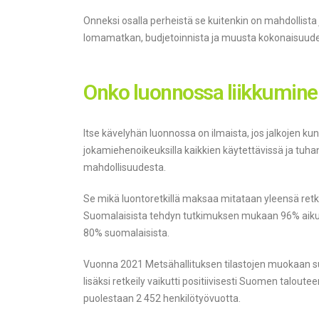
Onneksi osalla perheistä se kuitenkin on mahdollista 
lomamatkan, budjetoinnista ja muusta kokonaisuudes
Onko luonnossa liikkumine
Itse kävelyhän luonnossa on ilmaista, jos jalkojen ku
jokamiehenoikeuksilla kaikkien käytettävissä ja tuha
mahdollisuudesta.
Se mikä luontoretkillä maksaa mitataan yleensä ret
Suomalaisista tehdyn tutkimuksen mukaan 96% aikuis
80% suomalaisista.
Vuonna 2021 Metsähallituksen tilastojen muokaan su
lisäksi retkeily vaikutti positiivisesti Suomen taloutee
puolestaan 2 452 henkilötyövuotta.