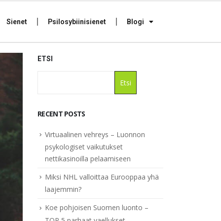
Sienet
Psilosybiinisienet
Blogi
ETSI
Etsi
RECENT POSTS
Virtuaalinen vehreys – Luonnon
psykologiset vaikutukset
nettikasinoilla pelaamiseen
Miksi NHL valloittaa Eurooppaa yhä
laajemmin?
Koe pohjoisen Suomen luonto –
TOP 5 parhaat vaellukset