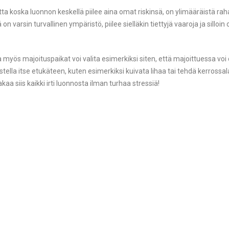
tta koska luonnon keskellä piilee aina omat riskinsä, on ylimääräistä ra
varsin turvallinen ympäristö, piilee sielläkin tiettyjä vaaroja ja silloin
 myös majoituspaikat voi valita esimerkiksi siten, että majoittuessa voi 
tella itse etukäteen, kuten esimerkiksi kuivata lihaa tai tehdä kerrossal
 siis kaikki irti luonnosta ilman turhaa stressiä!