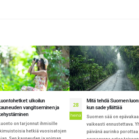
Mitä tehdä Suomen luonnossa
Upeaa luontoa arvostav
11
kun sade yllättää
kasinomatkailijan parhaa
kohteet!
marras
Suomen sää on epävakaa ja
Vaikka kasinomatkailuss
vaikeasti ennustettava. Yhtenä
korostetaan parhaita bon
päivänä aurinko porottaa ja
ja upeita kasinoita itsess
seuraavana sataa taivaan täydeltä.