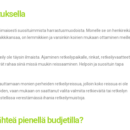
uksella
voimaisesti suosituimmista harrastusmuodoista. Monelle se on henkireik
ikkikansaa, on lemmikkien ja varsinkin koirien mukaan ottaminen meill
y ole täysin ilmaista. Ajaminen retkeilypaikalle, rinkat, retkeilyvaatteet
evät rahaa siinä missä muukin reissaaminen. Helpoin ja suosituin tapa
uttamaan monien perheiden retkeilyreissua, jolloin koko reissua ei ole
den, vaan mukaan on saattanut valita valmiita retkieväitä tai retkeilyn
stellissa verestämässä ihania retkeilymuistoja.
hteä pienellä budjetilla?