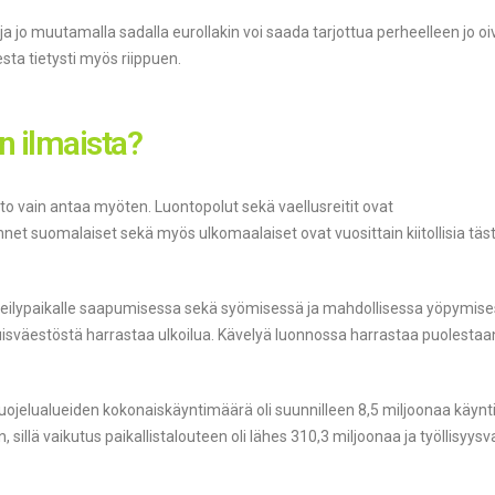
ja jo muutamalla sadalla eurollakin voi saada tarjottua perheelleen jo o
ta tietysti myös riippuen.
n ilmaista?
nto vain antaa myöten. Luontopolut sekä vaellusreitit ovat
nnet suomalaiset sekä myös ulkomaalaiset ovat vuosittain kiitollisia täs
keilypaikalle saapumisessa sekä syömisessä ja mahdollisessa yöpymise
väestöstä harrastaa ulkoilua. Kävelyä luonnossa harrastaa puolestaa
ojelualueiden kokonaiskäyntimäärä oli suunnilleen 8,5 miljoonaa käynt
n, sillä vaikutus paikallistalouteen oli lähes 310,3 miljoonaa ja työllisyys