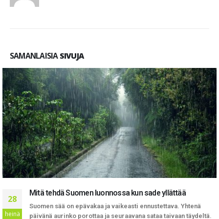
SAMANLAISIA
SIVUJA
llättää
Unelmana mökki luonnon rauhasta
22
tava. Yhtenä
Monesti nuoruudessa tai teini-iässä käymme läp
heinä
taivaan täydeltä.
jolloin kaikki vanhempien ehdottama tekemine