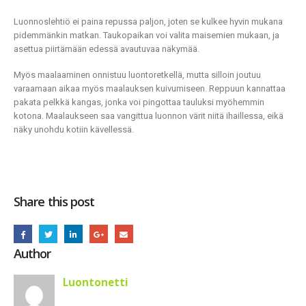
Luonnoslehtiö ei paina repussa paljon, joten se kulkee hyvin mukana
pidemmänkin matkan. Taukopaikan voi valita maisemien mukaan, ja
asettua piirtämään edessä avautuvaa näkymää.
Myös maalaaminen onnistuu luontoretkellä, mutta silloin joutuu
varaamaan aikaa myös maalauksen kuivumiseen. Reppuun kannattaa
pakata pelkkä kangas, jonka voi pingottaa tauluksi myöhemmin
kotona. Maalaukseen saa vangittua luonnon värit niitä ihaillessa, eikä
näky unohdu kotiin kävellessä.
Share this post
Author
Luontonetti