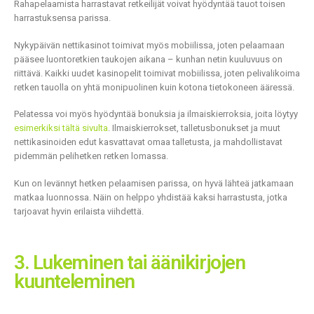
Rahapelaamista harrastavat retkeilijät voivat hyödyntää tauot toisen
harrastuksensa parissa.
Nykypäivän nettikasinot toimivat myös mobiilissa, joten pelaamaan
pääsee luontoretkien taukojen aikana – kunhan netin kuuluvuus on
riittävä. Kaikki uudet kasinopelit toimivat mobiilissa, joten pelivalikoima
retken tauolla on yhtä monipuolinen kuin kotona tietokoneen ääressä.
Pelatessa voi myös hyödyntää bonuksia ja ilmaiskierroksia, joita löytyy
esimerkiksi tältä sivulta
. Ilmaiskierrokset, talletusbonukset ja muut
nettikasinoiden edut kasvattavat omaa talletusta, ja mahdollistavat
pidemmän pelihetken retken lomassa.
Kun on levännyt hetken pelaamisen parissa, on hyvä lähteä jatkamaan
matkaa luonnossa. Näin on helppo yhdistää kaksi harrastusta, jotka
tarjoavat hyvin erilaista viihdettä.
3. Lukeminen tai äänikirjojen
kuunteleminen