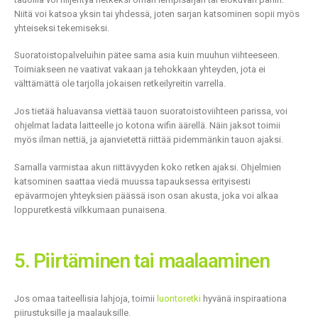
Niitä voi katsoa yksin tai yhdessä, joten sarjan katsominen sopii myös
yhteiseksi tekemiseksi.
Suoratoistopalveluihin pätee sama asia kuin muuhun viihteeseen.
Toimiakseen ne vaativat vakaan ja tehokkaan yhteyden, jota ei
välttämättä ole tarjolla jokaisen retkeilyreitin varrella.
Jos tietää haluavansa viettää tauon suoratoistoviihteen parissa, voi
ohjelmat ladata laitteelle jo kotona wifin äärellä. Näin jaksot toimii
myös ilman nettiä, ja ajanvietettä riittää pidemmänkin tauon ajaksi.
Samalla varmistaa akun riittävyyden koko retken ajaksi. Ohjelmien
katsominen saattaa viedä muussa tapauksessa erityisesti
epävarmojen yhteyksien päässä ison osan akusta, joka voi alkaa
loppuretkestä vilkkumaan punaisena.
5. Piirtäminen tai maalaaminen
Jos omaa taiteellisia lahjoja, toimii
luontoretki
hyvänä inspiraationa
piirustuksille ja maalauksille.