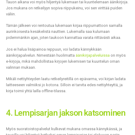
Tauon aikana voi myös hiljentyä lukemaan tai kuuntelemaan äänikirjoja.
Jos mukana on retkeilyyn sopiva riippukeinu, voi sen virittää puiden
väliin.
Tämän jälkeen voi rentoutua lukemaan kirjaa riippumattoon samalla
aurinkoisesta kesäkelistä nauttien. Lukemalla saa kulumaan
pidemmänkin ajan, joten taukoon kannattaa varata riittävästi aikaa.
Jos ei halua lisäpainoa reppuun, voi ladata kännykkään
äänikirjapalvelun. Nimestään huolimatta
äänikirjapalveluissa
on myös
e-kirjoja, mikä mahdollistaa kirjojen lukemisen tai kuuntelun oman
valinnan mukaan.
Mikäli nettiyhteyden laatu retkeilyreitillä on epävarma, voi kirjan ladata
laitteeseen valmiiksi jo kotona. Silloin ei tarvita edes nettiyhteyttä, ja
kirja toimii yhtä lailla offline-tilassa.
4. Lempisarjan jakson katsominen
Myös suoratoistopalvelut kulkevat mukana omassa kännykässä, ja
tauoilla voi hiljentyä hetkeksi oman lempisarjan tai elokuvan pariin.