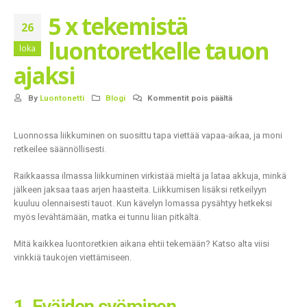
5 x tekemistä
26
luontoretkelle tauon
loka
ajaksi
By
Luontonetti
Blogi
Kommentit pois päältä
Luonnossa liikkuminen on suosittu tapa viettää vapaa-aikaa, ja moni
retkeilee säännöllisesti.
Raikkaassa ilmassa liikkuminen virkistää mieltä ja lataa akkuja, minkä
jälkeen jaksaa taas arjen haasteita. Liikkumisen lisäksi retkeilyyn
kuuluu olennaisesti tauot. Kun kävelyn lomassa pysähtyy hetkeksi
myös levähtämään, matka ei tunnu liian pitkältä.
Mitä kaikkea luontoretkien aikana ehtii tekemään? Katso alta viisi
vinkkiä taukojen viettämiseen.
1. Eväiden syöminen