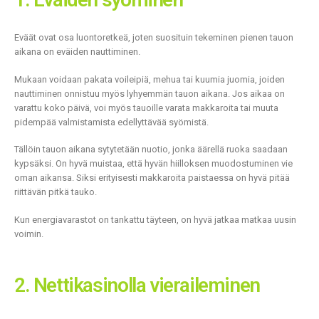
Eväät ovat osa luontoretkeä, joten suosituin tekeminen pienen tauon
aikana on eväiden nauttiminen.
Mukaan voidaan pakata voileipiä, mehua tai kuumia juomia, joiden
nauttiminen onnistuu myös lyhyemmän tauon aikana. Jos aikaa on
varattu koko päivä, voi myös tauoille varata makkaroita tai muuta
pidempää valmistamista edellyttävää syömistä.
Tällöin tauon aikana sytytetään nuotio, jonka äärellä ruoka saadaan
kypsäksi. On hyvä muistaa, että hyvän hiilloksen muodostuminen vie
oman aikansa. Siksi erityisesti makkaroita paistaessa on hyvä pitää
riittävän pitkä tauko.
Kun energiavarastot on tankattu täyteen, on hyvä jatkaa matkaa uusin
voimin.
2. Nettikasinolla vieraileminen