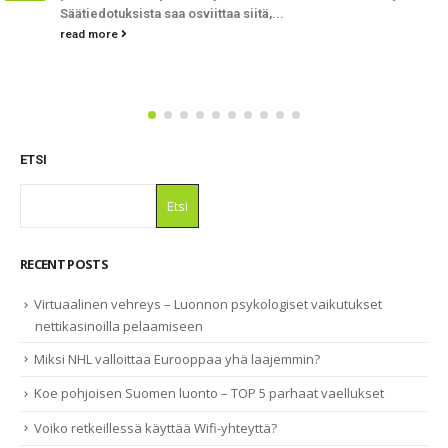
mälsää. Kaikki eivät sitä mielleyhtymää käy...
read more
ETSI
Etsi
RECENT POSTS
Virtuaalinen vehreys – Luonnon psykologiset vaikutukset
nettikasinoilla pelaamiseen
Miksi NHL valloittaa Eurooppaa yhä laajemmin?
Koe pohjoisen Suomen luonto – TOP 5 parhaat vaellukset
Voiko retkeillessä käyttää Wifi-yhteyttä?