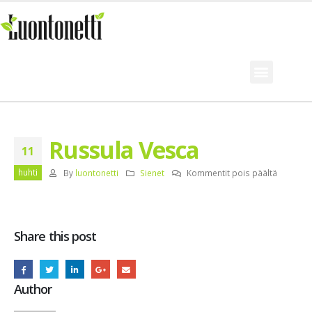
Russula Vesca
11
huhti
By
luontonetti
Sienet
Kommentit pois päältä
Share this post
Author