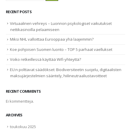
RECENT POSTS
Virtuaalinen vehreys – Luonnon psykologiset vaikutukset
nettikasinoilla pelaamiseen
Miksi NHL valloittaa Eurooppaa yhä laajemmin?
Koe pohjoisen Suomen luonto – TOP 5 parhaat vaellukset
Voiko retkeillessä käyttää Wifi-yhteyttä?
EU:n polttavat säädökset: Biodiversiteetin suojelu, digitaalisten
maksujärjestelmien sääntely, hiilineutraaliustavoitteet
RECENT COMMENTS
Ei kommentteja.
ARCHIVES
toukokuu 2025