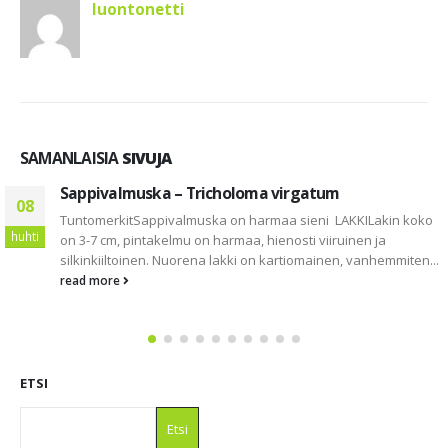
luontonetti
SAMANLAISIA
SIVUJA
Sappivalmuska – Tricholoma virgatum
08
TuntomerkitSappivalmuska on harmaa sieni LAKKILakin koko
huhti
on 3-7 cm, pintakelmu on harmaa, hienosti viiruinen ja
silkinkiiltoinen. Nuorena lakki on kartiomainen, vanhemmiten...
read more
ETSI
Etsi