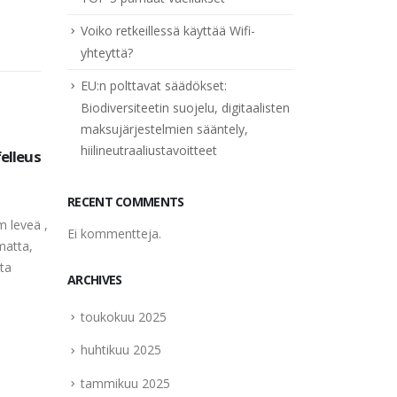
Voiko retkeillessä käyttää Wifi-
yhteyttä?
EU:n polttavat säädökset:
Biodiversiteetin suojelu, digitaalisten
maksujärjestelmien sääntely,
hiilineutraaliustavoitteet
felleus
Kuehneromyces Mutabilis
Mönjä
11
08
minia
read more
huhti
huhti
Tuntom
RECENT COMMENTS
oranssi
m leveä ,
Ei kommentteja.
sieni L
matta,
leveäks
ta
ARCHIVES
kirkkaa
oranssi
toukokuu 2025
kupera,.
huhtikuu 2025
read m
tammikuu 2025