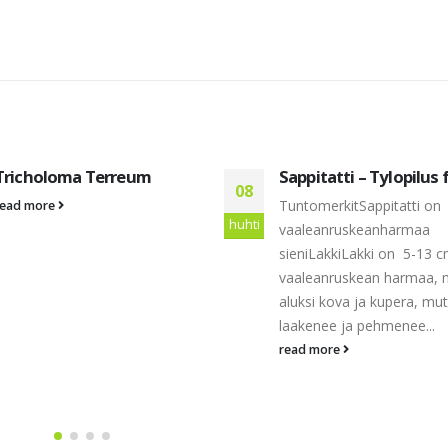
Tricholoma Terreum
Sappitatti – Tylopilus 
08
TuntomerkitSappitatti on
read more
huhti
vaaleanruskeanharmaa
sieniLakkiLakki on 5-13 c
vaaleanruskean harmaa, 
aluksi kova ja kupera, mut
laakenee ja pehmenee...
read more