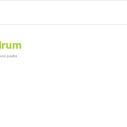
drum
ois päältä