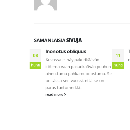
SAMANLAISIA
SIVUJA
eni liikkuu –
Inonotus obliquus
08
11
Kuvassa ei näy pakurikäävän
huhti
huhti
asieniin (
itiöemä vaan pakurikäävän puuhun
ja Härkönen
aiheuttama pahkamuodostuma. Se
n tietokirjassa
on tässä sen vuoksi, että se on
ienistä näin:
paras tuntomerkki...
 metsissä elää
read more
n joukko