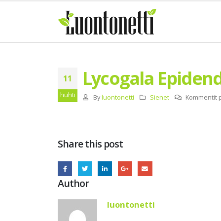
Lycogala Epiden
11
huhti
By
luontonetti
Sienet
Kommentit p
Share this post
Author
luontonetti