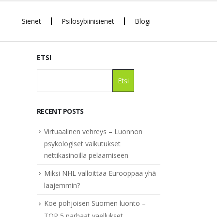
Sienet
Psilosybiinisienet
Blogi
ETSI
Etsi
RECENT POSTS
Virtuaalinen vehreys – Luonnon
psykologiset vaikutukset
nettikasinoilla pelaamiseen
Miksi NHL valloittaa Eurooppaa yhä
laajemmin?
Koe pohjoisen Suomen luonto –
TOP 5 parhaat vaellukset