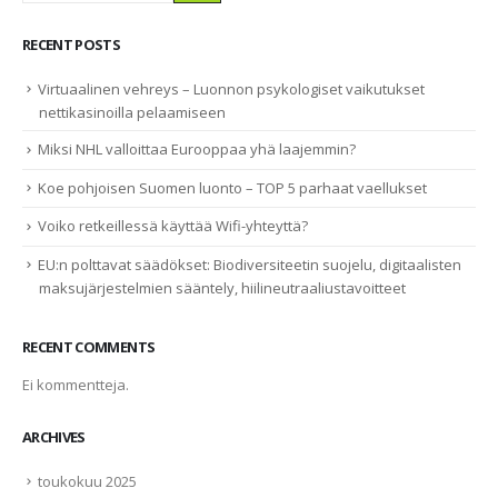
RECENT POSTS
Virtuaalinen vehreys – Luonnon psykologiset vaikutukset
nettikasinoilla pelaamiseen
Miksi NHL valloittaa Eurooppaa yhä laajemmin?
Koe pohjoisen Suomen luonto – TOP 5 parhaat vaellukset
Voiko retkeillessä käyttää Wifi-yhteyttä?
EU:n polttavat säädökset: Biodiversiteetin suojelu, digitaalisten
maksujärjestelmien sääntely, hiilineutraaliustavoitteet
RECENT COMMENTS
Ei kommentteja.
ARCHIVES
toukokuu 2025