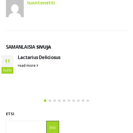
luontonetti
SAMANLAISIA
SIVUJA
Lactarius Deliciosus
11
read more
huhti
ETSI
Etsi