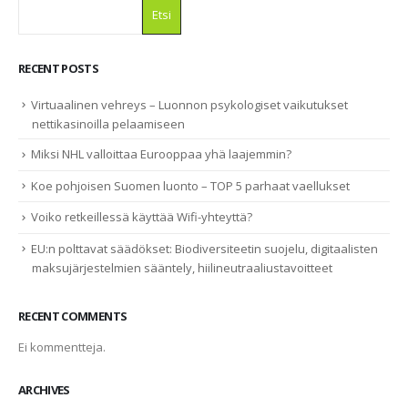
Etsi
RECENT POSTS
Virtuaalinen vehreys – Luonnon psykologiset vaikutukset
nettikasinoilla pelaamiseen
Miksi NHL valloittaa Eurooppaa yhä laajemmin?
Koe pohjoisen Suomen luonto – TOP 5 parhaat vaellukset
Voiko retkeillessä käyttää Wifi-yhteyttä?
EU:n polttavat säädökset: Biodiversiteetin suojelu, digitaalisten
maksujärjestelmien sääntely, hiilineutraaliustavoitteet
RECENT COMMENTS
Ei kommentteja.
ARCHIVES