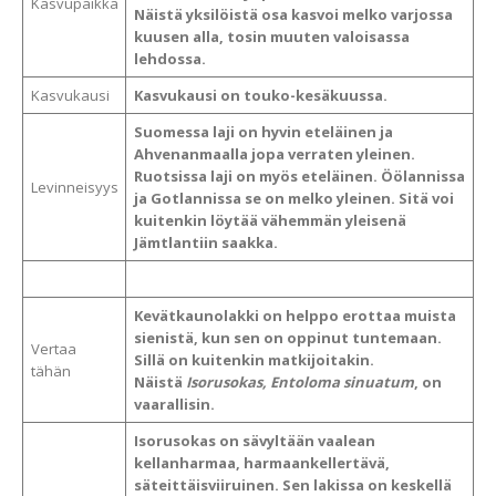
Kasvupaikka
Näistä yksilöistä osa kasvoi melko varjossa
kuusen alla, tosin muuten valoisassa
lehdossa.
Kasvukausi
Kasvukausi on touko-kesäkuussa.
Suomessa laji on hyvin eteläinen ja
Ahvenanmaalla jopa verraten yleinen.
Ruotsissa laji on myös eteläinen. Öölannissa
Levinneisyys
ja Gotlannissa se on melko yleinen. Sitä voi
kuitenkin löytää vähemmän yleisenä
Jämtlantiin saakka.
Kevätkaunolakki on helppo erottaa muista
sienistä, kun sen on oppinut tuntemaan.
Vertaa
Sillä on kuitenkin matkijoitakin.
tähän
Näistä
Isorusokas, Entoloma sinuatum
, on
vaarallisin.
Isorusokas on sävyltään vaalean
kellanharmaa, harmaankellertävä,
säteittäisviiruinen. Sen lakissa on keskellä