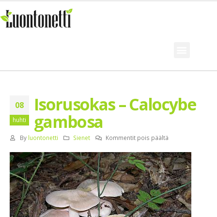
Isorusokas – Calocybe
08
gambosa
huhti
By
luontonetti
Sienet
Kommentit pois päältä