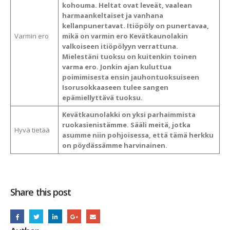
kohouma. Heltat ovat leveät, vaalean
harmaankeltaiset ja vanhana
kellanpunertavat. Itiöpöly on punertavaa,
Varmin ero
mikä on varmin ero Kevätkaunolakin
valkoiseen itiöpölyyn verrattuna.
Mielestäni tuoksu on kuitenkin toinen
varma ero. Jonkin ajan kuluttua
poimimisesta ensin jauhontuoksuiseen
Isorusokkaaseen tulee sangen
epämiellyttävä tuoksu.
Kevätkaunolakki on yksi parhaimmista
ruokasienistämme. Sääli meitä, jotka
Hyvä tietää
asumme niin pohjoisessa, että tämä herkku
on pöydässämme harvinainen.
Share this post