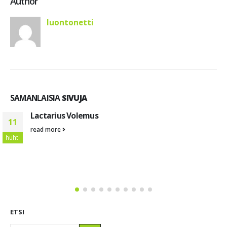
Author
luontonetti
SAMANLAISIA
SIVUJA
Lactarius Volemus
11
read more
huhti
ETSI