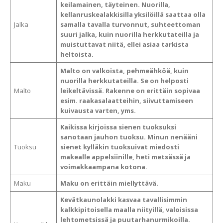
keilamainen, täyteinen. Nuorilla,
kellanruskealakkisilla yksilöillä saattaa olla
Jalka
samalla tavalla turvonnut, suhteettoman
suuri jalka, kuin nuorilla herkkutateilla ja
muistuttavat niitä, ellei asiaa tarkista
heltoista.
Malto on valkoista, pehmeähköä, kuin
nuorilla herkkutateilla. Se on helposti
Malto
leikeltävissä. Rakenne on erittäin sopivaa
esim. raakasalaatteihin, siivuttamiseen
kuivausta varten, yms.
Kaikissa kirjoissa sienen tuoksuksi
sanotaan jauhon tuoksu. Minun nenääni
Tuoksu
sienet kylläkin tuoksuivat miedosti
makealle appelsiinille, heti metsässä ja
voimakkaampana kotona.
Maku
Maku on erittäin miellyttävä.
Kevätkaunolakki kasvaa tavallisimmin
kalkkipitoisella maalla niityillä, valoisissa
lehtometsissä ja puutarhanurmikoilla.