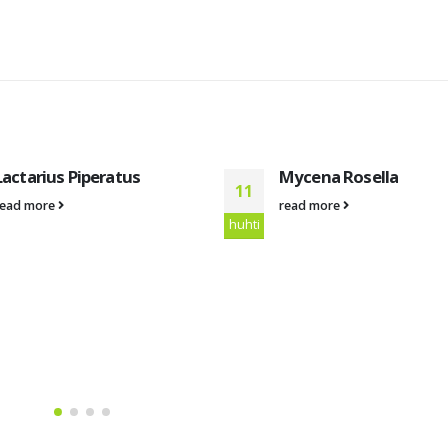
Lactarius Piperatus
Mycena Rosella
11
read more
read more
huhti