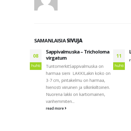
SAMANLAISIA
SIVUJA
us
Sappivalmuska – Tricholoma
08
11
virgatum
huhti
huhti
TuntomerkitSappivalmuska on
harmaa sieni LAKKILakin koko on
3-7 cm, pintakelmu on harmaa,
hienosti viiruinen ja silkinkiiltoinen.
Nuorena lakki on kartiomainen,
vanhemmiten...
read more