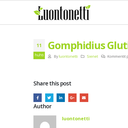
Gomphidius Glut
11
huhti
By
luontonetti
Sienet
Kommentit p
Share this post
Author
luontonetti