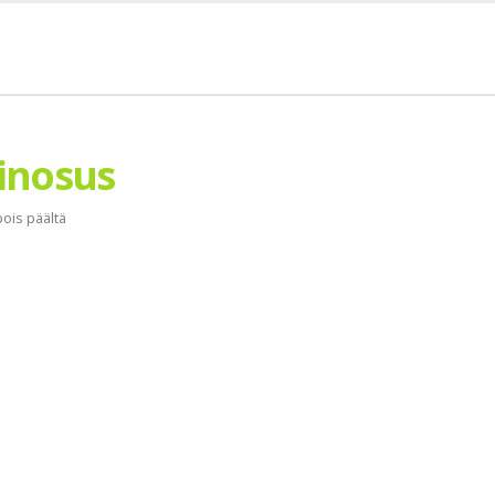
inosus
ois päältä