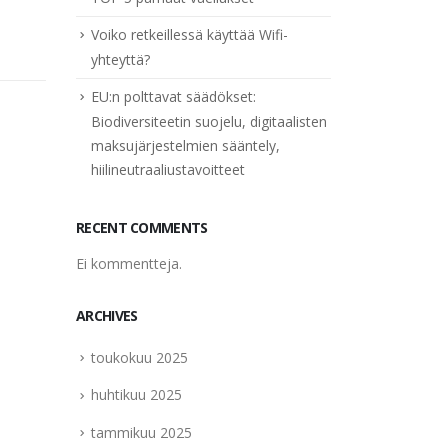
Voiko retkeillessä käyttää Wifi-
yhteyttä?
EU:n polttavat säädökset:
Biodiversiteetin suojelu, digitaalisten
maksujärjestelmien sääntely,
hiilineutraaliustavoitteet
Turjantatti – Suillus
Inono
08
08
clintonianus
Kuvass
huhti
huhti
TuntomerkitTurjantatti on
RECENT COMMENTS
itiöem
punaruskea, tahmeapintainen
aiheut
Ei kommentteja.
pillisieniLakkiLakki kasvaa 5-10 cm
on täss
leveäksi ja on väriltään punaruskea.
paras t
ARCHIVES
Aluksi lakki on kupera, mutta
read m
laakenee myöhemmin....
toukokuu 2025
read more
huhtikuu 2025
tammikuu 2025