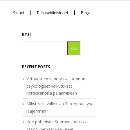
Sienet
Psilosybiinisienet
Blogi
ETSI
Etsi
RECENT POSTS
Virtuaalinen vehreys – Luonnon
psykologiset vaikutukset
nettikasinoilla pelaamiseen
Miksi NHL valloittaa Eurooppaa yhä
laajemmin?
Koe pohjoisen Suomen luonto –
TOP 5 parhaat vaellukset