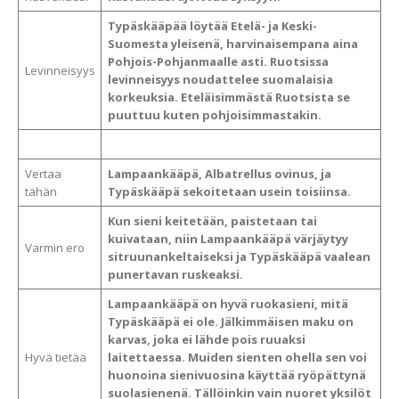
Typäskääpää löytää Etelä- ja Keski-
Suomesta yleisenä, harvinaisempana aina
Pohjois-Pohjanmaalle asti. Ruotsissa
Levinneisyys
levinneisyys noudattelee suomalaisia
korkeuksia. Eteläisimmästä Ruotsista se
puuttuu kuten pohjoisimmastakin.
Vertaa
Lampaankääpä, Albatrellus ovinus, ja
tähän
Typäskääpä sekoitetaan usein toisiinsa.
Kun sieni keitetään, paistetaan tai
kuivataan, niin Lampaankääpä värjäytyy
Varmin ero
sitruunankeltaiseksi ja Typäskääpä vaalean
punertavan ruskeaksi.
Lampaankääpä on hyvä ruokasieni, mitä
Typäskääpä ei ole. Jälkimmäisen maku on
karvas, joka ei lähde pois ruuaksi
Hyvä tietää
laitettaessa. Muiden sienten ohella sen voi
huonoina sienivuosina käyttää ryöpättynä
suolasienenä. Tällöinkin vain nuoret yksilöt