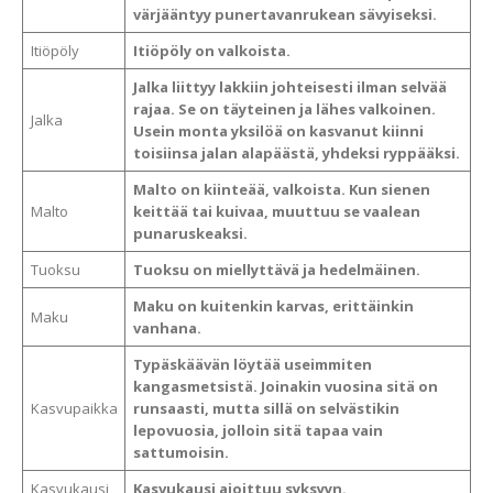
värjääntyy punertavanrukean sävyiseksi.
Itiöpöly
Itiöpöly on valkoista.
Jalka liittyy lakkiin johteisesti ilman selvää
rajaa. Se on täyteinen ja lähes valkoinen.
Jalka
Usein monta yksilöä on kasvanut kiinni
toisiinsa jalan alapäästä, yhdeksi ryppääksi.
Malto on kiinteää, valkoista. Kun sienen
Malto
keittää tai kuivaa, muuttuu se vaalean
punaruskeaksi.
Tuoksu
Tuoksu on miellyttävä ja hedelmäinen.
Maku on kuitenkin karvas, erittäinkin
Maku
vanhana.
Typäskäävän löytää useimmiten
kangasmetsistä. Joinakin vuosina sitä on
Kasvupaikka
runsaasti, mutta sillä on selvästikin
lepovuosia, jolloin sitä tapaa vain
sattumoisin.
Kasvukausi
Kasvukausi ajoittuu syksyyn.