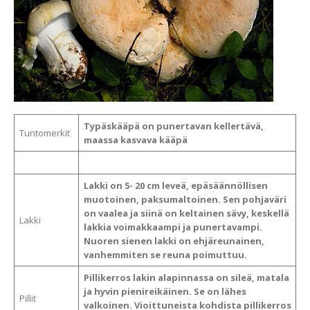
Typäskääpä on punertavan kellertävä,
Tuntomerkit
maassa kasvava kääpä
Lakki on 5- 20 cm leveä, epäsäännöllisen
muotoinen, paksumaltoinen. Sen pohjaväri
on vaalea ja siinä on keltainen sävy, keskellä
Lakki
lakkia voimakkaampi ja punertavampi.
Nuoren sienen lakki on ehjäreunainen,
vanhemmiten se reuna poimuttuu.
Pillikerros lakin alapinnassa on sileä, matala
ja hyvin pienireikäinen. Se on lähes
Pillit
valkoinen. Vioittuneista kohdista pillikerros