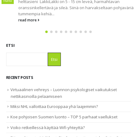
huhti
helttasieni LakkiLakki on 5 - 15 cm leveä, harmahtavan
oranssinkellertävä ja sileä. Siinä on harvakseltaan pohjaväriä
tummempia kehiä...
read more
ETSI
Etsi
RECENT POSTS
Virtuaalinen vehreys – Luonnon psykologiset vaikutukset
nettikasinoilla pelaamiseen
Miksi NHL valloittaa Eurooppaa yhä laajemmin?
Koe pohjoisen Suomen luonto – TOP 5 parhaat vaellukset
Voiko retkeillessä käyttää Wifi-yhteyttä?