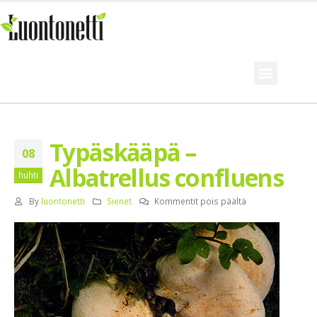
Typäskääpä –
08
Albatrellus confluens
huhti
By
luontonetti
Sienet
Kommentit pois päältä