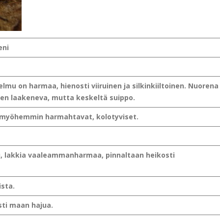
eni
lmu on harmaa, hienosti viiruinen ja silkinkiiltoinen. Nuorena
en laakeneva, mutta keskeltä suippo.
t, myöhemmin harmahtavat, kolotyviset.
u, lakkia vaaleammanharmaa, pinnaltaan heikosti
ista.
ti maan hajua.