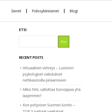
Sienet
Psilosybiinisienet
Blogi
ETSI
Etsi
RECENT POSTS
Virtuaalinen vehreys – Luonnon
psykologiset vaikutukset
nettikasinoilla pelaamiseen
Miksi NHL valloittaa Eurooppaa yhä
laajemmin?
Koe pohjoisen Suomen luonto –
TOP 5 parhaat vaellukset