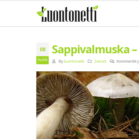
Sappivalmuska –
08
huhti
By
luontonetti
Sienet
Kommentit p