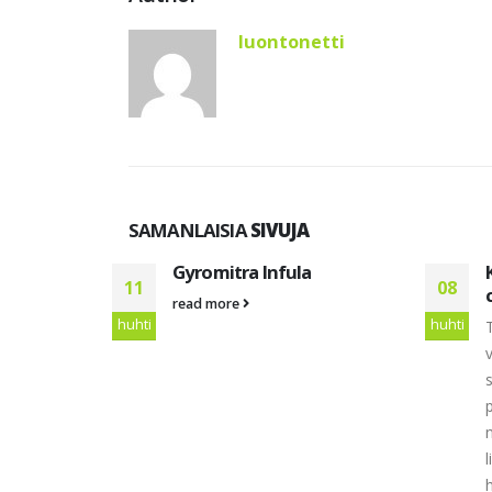
luontonetti
SAMANLAISIA
SIVUJA
us
Gyromitra Infula
11
08
read more
huhti
huhti
l