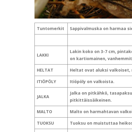
Tuntomerkit
Sappivalmuska on harmaa si
Lakin koko on 3-7 cm, pintake
LAKKI
on kartiomainen, vanhemmit
HELTAT
Heltat ovat aluksi valkoise
ITIÖPÖLY
Itiöpöly on valkoista.
Jalka on pitkähkö, tasapaks
JALKA
pitkittäissäikeinen.
MALTO
Malto on harmahtavan valko
TUOKSU
Tuoksu on muistuttaa heikos