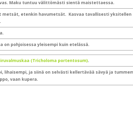
as. Maku tuntuu välittömästi sientä maistettaessa.
metsät, etenkin havumetsät. Kasvaa tavallisesti yksitellen 
.
a.
a on pohjoisessa yleisempi kuin etelässä.
iiruvalmuskaa (Tricholoma portentosum)
.
 lihaisempi, ja siinä on selvästi kellertävää sävyä ja tumme
uippo, vaan kupera.