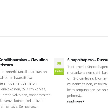
Korallihaarakas – Clavulina
Sinappihapero – Russu
08
cristata
Tuntomerkit:Sinappihaper
huhti
TuntomerkitKorallihaarakas on
munankeltainen sieni Lak
valkoinen haaroittuva
on 2-6 cm leveä, kromin- 
sieni ItiöemäItiöemä on
munankeltainen, keskeltä 
pienikokoinen, 2- 7 cm korkea,
keltaisenpunainen. Se on 
nuorena valkoinen, vanhemmiten
pehmeä,...
ikaisenvalkoinen, kellertävä tai
read more
harmahtava. Se haaroo...