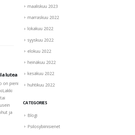
maaliskuu 2023
marraskuu 2022
lokakuu 2022
syyskuu 2022
elokuu 2022
heinäkuu 2022
kesäkuu 2022
la lutea
Mäntymesisieni – Armillaria
Isoru
08
08
ostoyae
gamb
o on pieni
huhtikuu 2022
huhti
huhti
TuntomerkitPunaruskea,
Tuntom
kiLakki
valkosuomuinen
valkoi
tai
CATEGORIES
helttasienimesisieniä on itse
helttas
usein
asiassa useita lajeja, joita
leveä, 
ohut ja
Blogi
ruokasienten poimijan on vaikea
kellanr
erottaa toisistaan. Tässä kuvattava
paksum
Psilosybiinisienet
laji on helppo...
himmeä