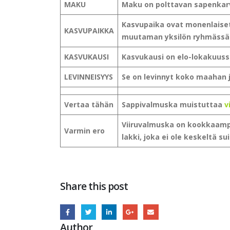
MAKU
Maku on polttavan sapenkarv
Kasvupaika ovat monenlaiset 
KASVUPAIKKA
muutaman yksilön ryhmässä
KASVUKAUSI
Kasvukausi on elo-lokakuuss
LEVINNEISYYS
Se on levinnyt koko maahan j
Vertaa tähän
Sappivalmuska muistuttaa
v
Viiruvalmuska on kookkaampi,
Varmin ero
lakki, joka ei ole keskeltä s
Share this post
Author