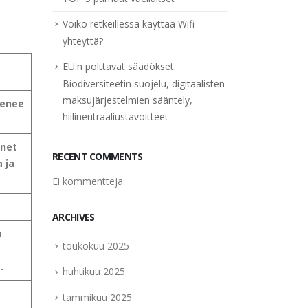
Voiko retkeillessä käyttää Wifi-
yhteyttä?
EU:n polttavat säädökset:
Biodiversiteetin suojelu, digitaalisten
maksujärjestelmien sääntely,
kenee
hiilineutraaliustavoitteet
enet
RECENT COMMENTS
a ja
Ei kommentteja.
ARCHIVES
u
toukokuu 2025
.
huhtikuu 2025
tammikuu 2025