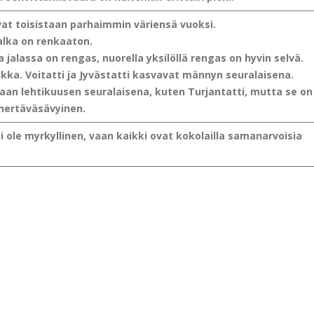
vat toisistaan parhaimmin väriensä vuoksi.
jalka on renkaaton.
a jalassa on rengas, nuorella yksilöllä rengas on hyvin selvä.
ka. Voitatti ja Jyvästatti kasvavat männyn seuralaisena.
an lehtikuusen seuralaisena, kuten Turjantatti, mutta se on
ihertäväsävyinen.
i ole myrkyllinen, vaan kaikki ovat kokolailla samanarvoisia