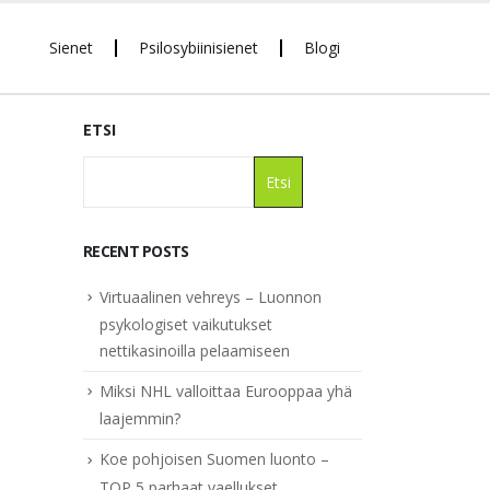
Sienet
Psilosybiinisienet
Blogi
ETSI
Etsi
RECENT POSTS
Virtuaalinen vehreys – Luonnon
psykologiset vaikutukset
nettikasinoilla pelaamiseen
Miksi NHL valloittaa Eurooppaa yhä
laajemmin?
Koe pohjoisen Suomen luonto –
TOP 5 parhaat vaellukset