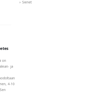
Sienet
metes
Macrolepiota Rhacodes
Peziz
11
11
read more
read m
huhti
huhti
ä on
alean- ja
uodoltaan
nen, 4-10
 Sen