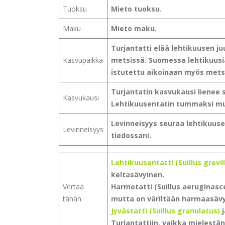
Tuoksu
Mieto tuoksu.
Maku
Mieto maku.
Turjantatti elää lehtikuusen ju
Kasvupaikka
metsissä. Suomessa lehtikuusi
istutettu aikoinaan myös metsi
Turjantatin kasvukausi lienee 
Kasvukausi
Lehtikuusentatin tummaksi mu
Levinneisyys seuraa lehtikuusen
Levinneisyys
tiedossani.
Lehtikuusentatti (Suillus grevill
keltasävyinen.
Vertaa
Harmotatti (Suillus aeruginasce
tähän
mutta on väriltään harmaasävy
Jyvästatti (Suillus granulatus)
Turjantattiin, vaikka mielestän