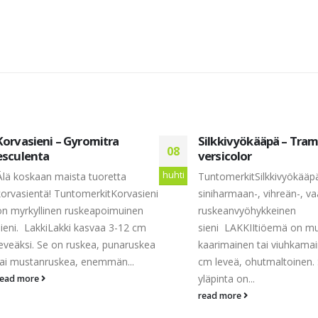
Korvasieni – Gyromitra
Silkkivyökääpä – Tra
08
esculenta
versicolor
huhti
Älä koskaan maista tuoretta
TuntomerkitSilkkivyökääp
korvasientä! TuntomerkitKorvasieni
siniharmaan-, vihreän-, va
on myrkyllinen ruskeapoimuinen
ruskeanvyöhykkeinen
sieni. LakkiLakki kasvaa 3-12 cm
sieni LAKKIItiöemä on m
leveäksi. Se on ruskea, punaruskea
kaarimainen tai viuhkamai
tai mustanruskea, enemmän...
cm leveä, ohutmaltoinen.
yläpinta on...
read more
read more