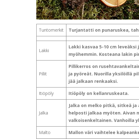
Tuntomerkit
Turjantatti on punaruskea, tah
Lakki kasvaa 5-10 cm leveäksi 
Lakki
myöhemmin. Kosteana lakin pin
Pillikerros on rusehtavankelta
Pillit
ja pyöreät. Nuorilla yksilöillä p
jää jalkaan renkaaksi.
Itiöpöly
Itiöpöly on kellanruskeata.
Jalka on melko pitkä, sitkeä ja
Jalka
helposti jalkaa myöten. Aivan n
valkoisenkeltainen. Vanhoilla yk
Malto
Mallon väri vaihtelee kalpeank