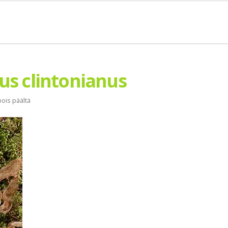
lus clintonianus
ois päältä