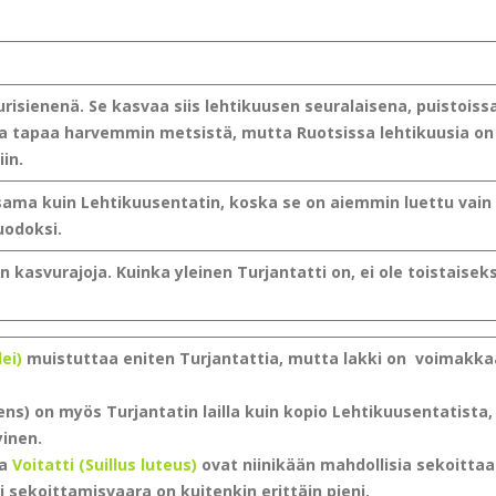
urisienenä. Se kasvaa siis lehtikuusen seuralaisena, puistoissa
a tapaa harvemmin metsistä, mutta Ruotsissa lehtikuusia on
in.
sama kuin Lehtikuusentatin, koska se on aiemmin luettu vain
odoksi.
 kasvurajoja. Kuinka yleinen Turjantatti on, ei ole toistaiseks
ei)
muistuttaa eniten Turjantattia, mutta lakki on voimakk
ns) on myös Turjantatin lailla kuin kopio Lehtikuusentatista,
inen.
ja
Voitatti (Suillus luteus)
ovat niinikään mahdollisia sekoittaa
i sekoittamisvaara on kuitenkin erittäin pieni.