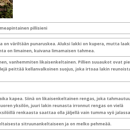
meapintainen pillisieni
ja on väriltään punaruskea. Aluksi lakki on kupera, mutta laa
ta on limainen, kuivana limamaisen tahmea.
inen, vanhemmiten likaisenkeltainen. Pillien suuaukot ovat pi
illejä peittää kellanvalkoinen suojus, joka irtoaa lakin reunoist
 aika kapea. Siinä on likaisenkeltainen rengas, joka tahmautu
uoren yksilön, juuri lakin reunasta irronnut rengas on vielä
silöillä renkaasta saattaa olla jäljellä vain tumma vyö jalassa
eltaisesta sitruunankeltaiseen ja on melko pehmeää.