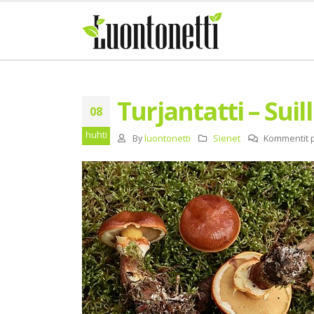
Turjantatti – Suil
08
huhti
By
luontonetti
Sienet
Kommentit p