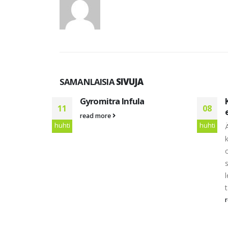
SAMANLAISIA
SIVUJA
us
Gyromitra Infula
11
08
read more
huhti
huhti